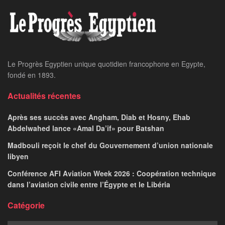
Home
24 heures sur 24
L’Egypte et le Qatar
appellent à privilégier la
diplomatie face aux
tensions régionales
NEVINE AHMED
May 23, 2026
par