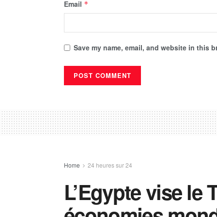
Email
*
Save my name, email, and website in this b
Home
24 heures sur 24
L’Egypte vise le 
économies mond