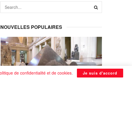
NOUVELLES POPULAIRES
olitique de confidentialité et de cookies
.
Je suis d'accord
La Pyramide noire de Benben
continue à être énigmatique
0 SHARES