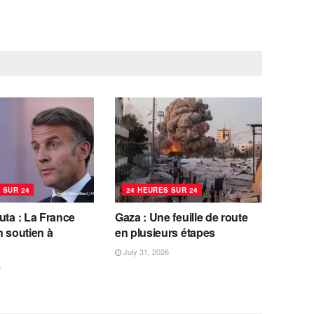
 SUR 24
24 HEURES SUR 24
uta : La France
Gaza : Une feuille de route
n soutien à
en plusieurs étapes
July 31, 2026
6