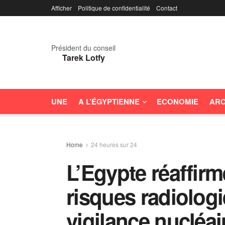
Afficher
Politique de confidentialité
Contact
Président du conseil
Tarek Lotfy
UNE
A L’ÉGYPTIENNE
ECONOMIE
ARC
Home
24 heures sur 24
L’Egypte réaffirm
risques radiologi
vigilance nucléai