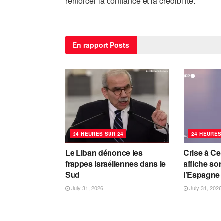
renforcer la confiance et la crédibilité.
En rapport
Posts
24 HEURES SUR 24
24 HEURES
Le Liban dénonce les
Crise à Ce
frappes israéliennes dans le
affiche so
Sud
l’Espagne
July 31, 2026
July 31, 202