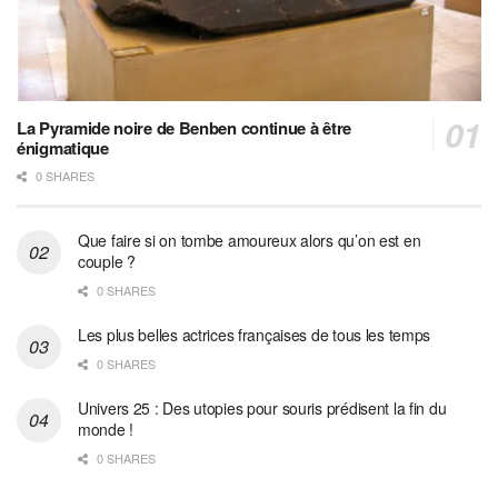
La Pyramide noire de Benben continue à être
énigmatique
0 SHARES
Que faire si on tombe amoureux alors qu’on est en
couple ?
0 SHARES
Les plus belles actrices françaises de tous les temps
0 SHARES
Univers 25 : Des utopies pour souris prédisent la fin du
monde !
0 SHARES