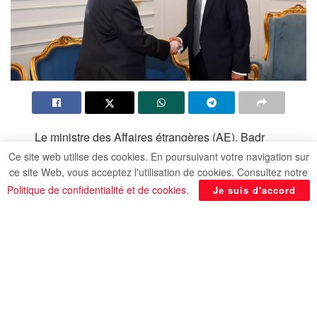
Le ministre des Affaires étrangères (AE), Badr
Abdel Aati a valorisé la dynamique dans les
Ce site web utilise des cookies. En poursuivant votre navigation sur
ce site Web, vous acceptez l'utilisation de cookies. Consultez notre
relations entre l’Egypte et l’Irlande, soulignant
Politique de confidentialité et de cookies
.
Je suis d'accord
l’importance de donner suite aux conclusions de
la visite réussie effectuée par le Président Abdel
Fattah Al-Sissi en Irlande en décembre 2024.
Le chef de la diplomatie a accentué l’importance
de poursuivre les rencontres et visites mutualisées
entre les responsables des deux pays afin de
continuer à promouvoir la coopération dans tous