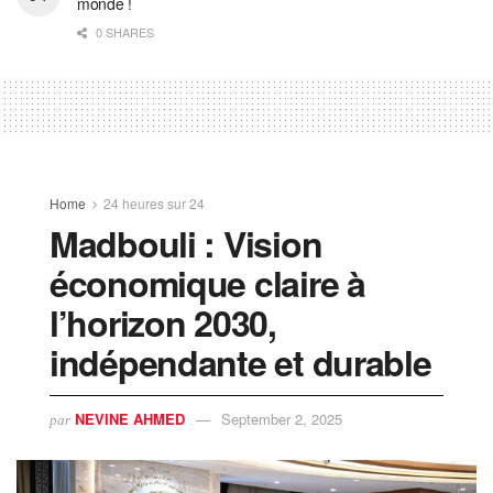
monde !
0 SHARES
Home
24 heures sur 24
Madbouli : Vision
économique claire à
l’horizon 2030,
indépendante et durable
NEVINE AHMED
September 2, 2025
par