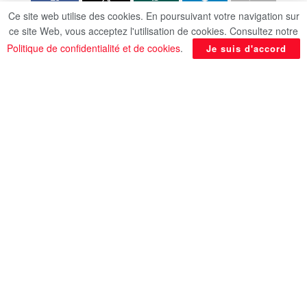
Ce site web utilise des cookies. En poursuivant votre navigation sur
Le ministre des Affaires étrangères, de la
ce site Web, vous acceptez l'utilisation de cookies. Consultez notre
Coopération internationale et des Egyptiens à
Politique de confidentialité et de cookies
.
Je suis d'accord
l’étranger, Dr Badr Abdel Aati, s’est entretenu par
téléphone avec le vice-Premier ministre et ministre
des Affaires étrangères et des Expatriés du
Royaume hachémite de Jordanie, Ayman Safadi,
afin de se concerter et de coordonner les positions
face à l’escalade militaire jugée dangereuse dans
la région.
Au cours de cet échange, le chef de la diplomatie
égyptienne a réaffirmé la condamnation ferme par
l’Egypte des attaques visant la sécurité et la
stabilité des Etats arabes frères. Il a également
souligné le rejet total de toute justification
susceptible de légitimer ces violations contraires