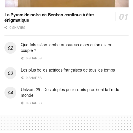
La Pyramide noire de Benben continue à être
énigmatique
0 SHARES
Que faire si on tombe amoureux alors qu’on est en
couple ?
0 SHARES
Les plus belles actrices françaises de tous les temps
0 SHARES
Univers 25 : Des utopies pour souris prédisent la fin du
monde !
0 SHARES