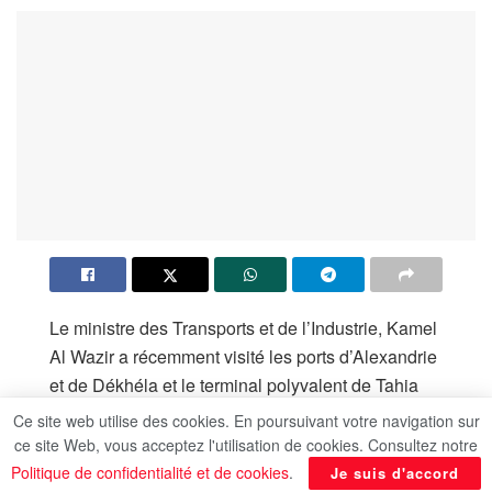
Le ministre des Transports et de l’Industrie, Kamel
Al Wazir a récemment visité les ports d’Alexandrie
et de Dékhéla et le terminal polyvalent de Tahia
Misr qui compte parmi les plus grands projets
Ce site web utilise des cookies. En poursuivant votre navigation sur
logistiques élaborés par le ministère des
ce site Web, vous acceptez l'utilisation de cookies. Consultez notre
Transports. Le but de tels projets est de faire de
Politique de confidentialité et de cookies
.
Je suis d'accord