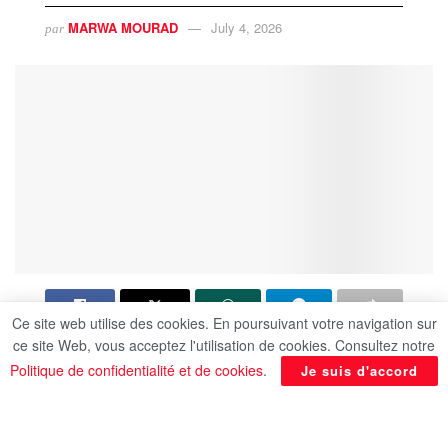
MARWA MOURAD
July 4, 2026
par
Ce site web utilise des cookies. En poursuivant votre navigation sur
ce site Web, vous acceptez l'utilisation de cookies. Consultez notre
Le canal de Suez a accueilli pour la première fois
Politique de confidentialité et de cookies
.
Je suis d'accord
le porte-conteneurs géant
CMA CGM SAINT
GERMAIN
, l’un des plus grands navires de ce
type au monde. Exploité par la compagnie