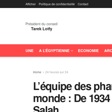
Afficher
Politique de confidentialité
Contact
Président du conseil
Tarek Lotfy
UNE
A L’ÉGYPTIENNE
ECONOMIE
ARC
Home
24 heures sur 24
L’équipe des pha
monde : De 1934
Salah