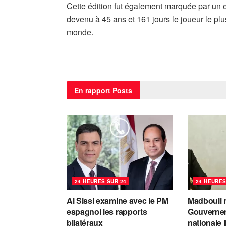
Cette édition fut également marquée par un 
devenu à 45 ans et 161 jours le joueur le plu
monde.
En rapport
Posts
24 HEURES SUR 24
24 HEURES
Al Sissi examine avec le PM
Madbouli r
espagnol les rapports
Gouvernem
bilatéraux
nationale 