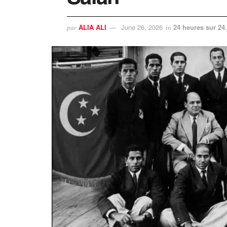
ALIA ALI
June 26, 2026
24 heures sur 24
par
in