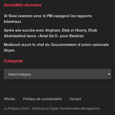
pour participer à une
réunion de l’Union
africaine
DR.NESRINE CHOUCRI
July 15, 2023
par