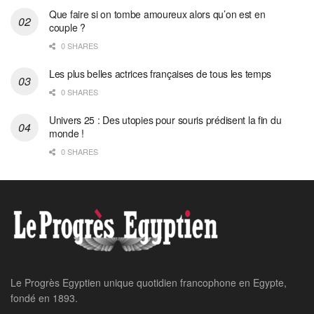
Que faire si on tombe amoureux alors qu’on est en
couple ?
0 SHARES
Les plus belles actrices françaises de tous les temps
0 SHARES
Univers 25 : Des utopies pour souris prédisent la fin du
monde !
0 SHARES
Home
Afrique
Al-Sissi se rend
aujourd’hui à Nairobi