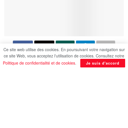
Ce site web utilise des cookies. En poursuivant votre navigation sur
ce site Web, vous acceptez l'utilisation de cookies. Consultez notre
Dr Badr Abdel Aati, ministre des Affaires
Politique de confidentialité et de cookies
.
Je suis d'accord
étrangères, de la Coopération internationale et
des Égyptiens à l’étranger, a reçu un appel
téléphonique de M. Giorgos Gerapetritis, ministre
grec des Affaires étrangères, dans le cadre des
échanges réguliers visant à soutenir les relations
bilatérales et à partager les points de vue sur les
développements de la situation régionale.
Au cours de cet entretien, les deux ministres ont