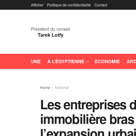
Afficher
Politique de confidentialité
Contact
Président du conseil
Tarek Lotfy
UNE
A L’ÉGYPTIENNE
ECONOMIE
ARC
Home
National
Les entreprises 
immobilière bras 
l’expansion urba