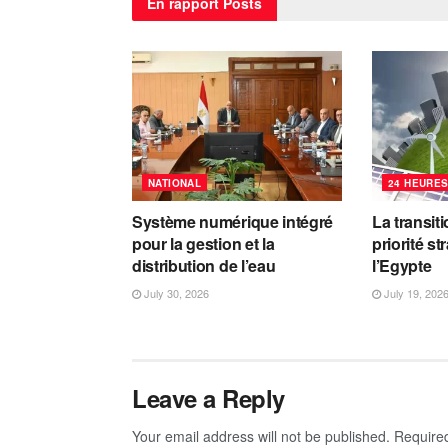
En rapport
Posts
NATIONAL
24 HEURES
Système numérique intégré
La transit
pour la gestion et la
priorité s
distribution de l’eau
l’Egypte
July 30, 2026
July 19, 202
Leave a Reply
Your email address will not be published.
Require