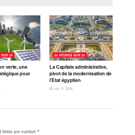
 SUR 24
24 HEURES SUR 24
ion verte, une
La Capitale administrative,
tratégique pour
pivot de la modernisation de
l’Etat égyptien
6
July 12, 2026
d fields are marked
*