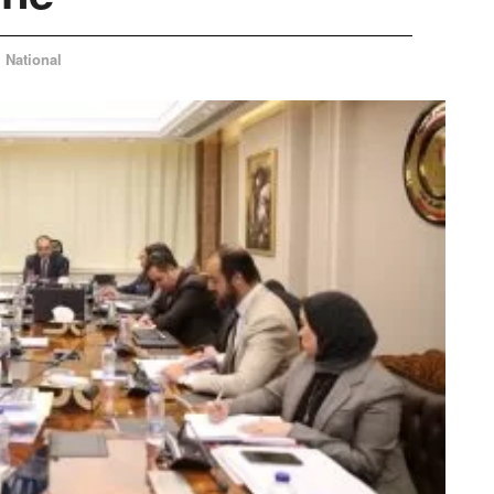
National
n