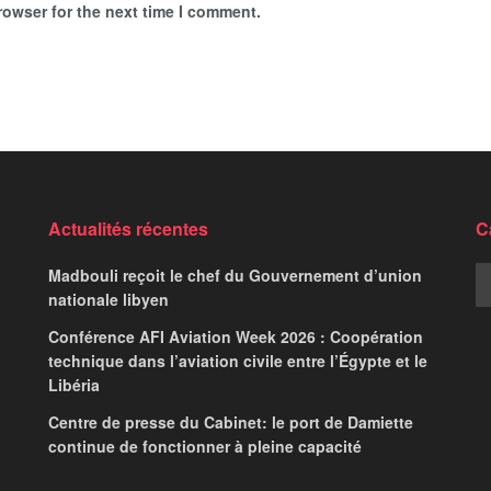
rowser for the next time I comment.
ojets routiers
National
in