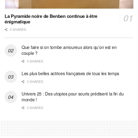
La Pyramide noire de Benben continue à être
énigmatique
0 SHARES
Que faire si on tombe amoureux alors qu’on est en
couple ?
0 SHARES
Les plus belles actrices françaises de tous les temps
0 SHARES
Univers 25 : Des utopies pour souris prédisent la fin du
monde !
0 SHARES