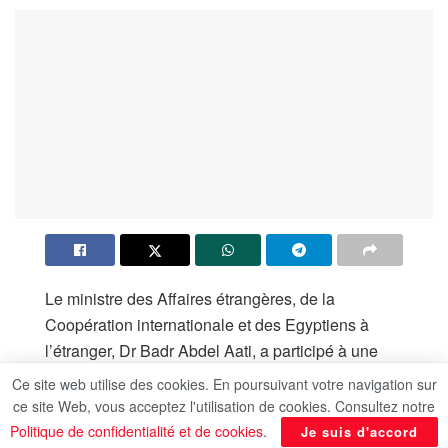
Le ministre des Affaires étrangères, de la
Coopération internationale et des Egyptiens à
l’étranger, Dr Badr Abdel Aati, a participé à une
réunion regroupant le prince Fayçal ben Farhane
Ce site web utilise des cookies. En poursuivant votre navigation sur
Al-Saoud, ministre saoudien des Affaires
ce site Web, vous acceptez l'utilisation de cookies. Consultez notre
étrangères, Hakan Fidan, ministre turc des
Politique de confidentialité et de cookies
.
Je suis d'accord