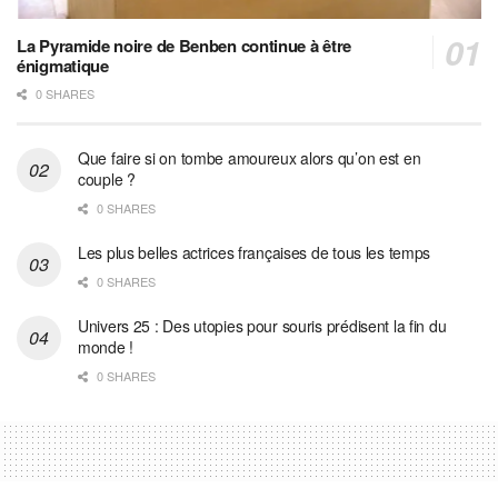
La Pyramide noire de Benben continue à être
énigmatique
0 SHARES
Que faire si on tombe amoureux alors qu’on est en
couple ?
0 SHARES
Les plus belles actrices françaises de tous les temps
0 SHARES
Univers 25 : Des utopies pour souris prédisent la fin du
monde !
0 SHARES