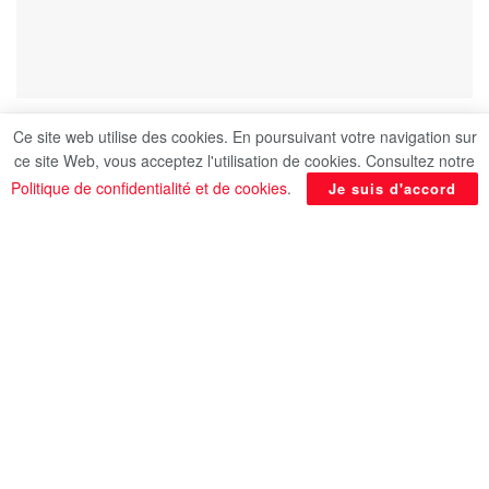
Ce site web utilise des cookies. En poursuivant votre navigation sur
ce site Web, vous acceptez l'utilisation de cookies. Consultez notre
Le Ramadan, mois béni du calendrier hégirien, est
Politique de confidentialité et de cookies
.
Je suis d'accord
une période intensément attendue par les
musulmans du monde entier. C’est durant ce mois
béni que le Coran a été révélé au Prophète
Mohamed, marquant ainsi un moment clé dans
l’histoire de l’Islam. Le jeûne, l’un des cinq piliers
de l’Islam, est pratiqué avec une grande piété et
dévotion, offrant une occasion unique de repentir,
d’adoration et d’accomplissement de bonnes
actions. C’est une période propice à la purification
de l’âme et du cœur, selon
humanappeal.fr
.