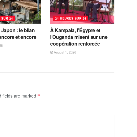
 SUR 24
24 HEURES SUR 24
Japon : le bilan
À Kampala, l’Égypte et
 encore et encore
l’Ouganda misent sur une
coopération renforcée
26
August 1, 2026
d fields are marked
*