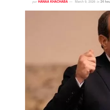
HANAA KHACHABA
March 9, 2026
24 heu
par
in