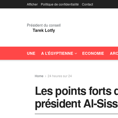
Afficher
Politique de confidentialité
Contact
Président du conseil
Tarek Lotfy
UNE
A L’ÉGYPTIENNE
ECONOMIE
ARC
Home
24 heures sur 24
Les points forts
président Al-Siss