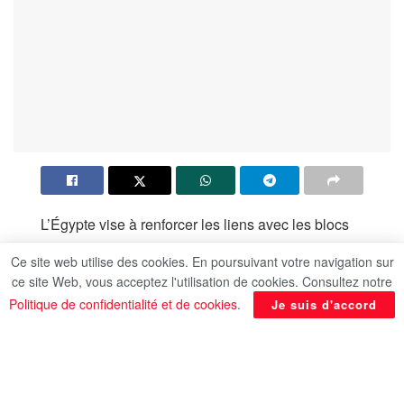
L’Égypte vise à renforcer les liens avec les blocs
internationaux pour maximiser ses éventuels
Ce site web utilise des cookies. En poursuivant votre navigation sur
avantages économiques et politiques sans
ce site Web, vous acceptez l'utilisation de cookies. Consultez notre
perturber l’équilibre de ses relations étrangères
Politique de confidentialité et de cookies
.
Je suis d'accord
avec tous les acteurs internationaux, a affirmé le
centre d’information et de soutien à la prise de
décision (IDSC) du Conseil des ministres, cite la
MENA.