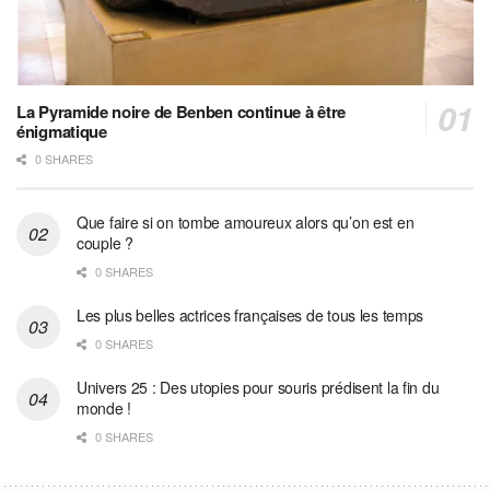
La Pyramide noire de Benben continue à être
énigmatique
0 SHARES
Que faire si on tombe amoureux alors qu’on est en
couple ?
0 SHARES
Les plus belles actrices françaises de tous les temps
0 SHARES
Univers 25 : Des utopies pour souris prédisent la fin du
monde !
0 SHARES