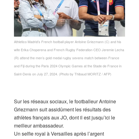
Athletico Madrid’s French football player Antoine Griezmann (C) and his
wife Erika Choperena and French Rugby Federation CEO Jeremie Lecha
(R) attend the men’s gold medal rugby sevens match between France
and Fiji during the Paris 2024 Olympic Games at the Stade de France in
Saint-Denis on July 27, 2024. (Photo by Thibaud MORITZ / AFP)
Sur les réseaux sociaux, le footballeur Antoine
Griezmann suit assidûment les résultats des
athlètes français aux JO, dont il est jusqu’ici le
meilleur ambassadeur.
Un selfie royal à Versailles après l’argent