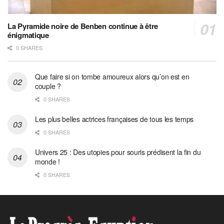
La Pyramide noire de Benben continue à être
énigmatique
0 SHARES
Que faire si on tombe amoureux alors qu’on est en
couple ?
0 SHARES
Les plus belles actrices françaises de tous les temps
0 SHARES
Univers 25 : Des utopies pour souris prédisent la fin du
monde !
0 SHARES