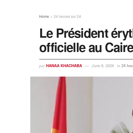
Home
24 heures sur 24
Le Président éryt
officielle au Cair
HANAA KHACHABA
June 8, 2026
24 heu
par
in