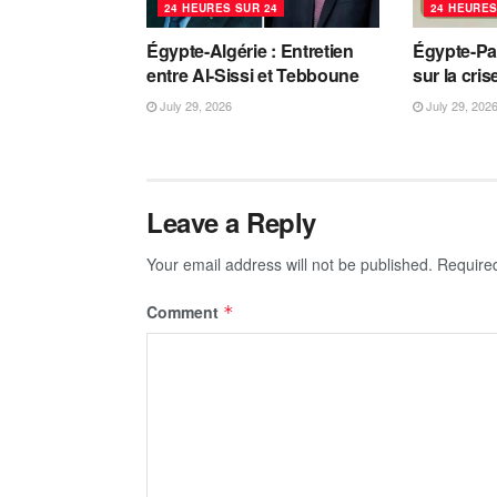
24 HEURES SUR 24
24 HEURES
Égypte-Algérie : Entretien
Égypte-Pa
entre Al-Sissi et Tebboune
sur la cri
July 29, 2026
July 29, 202
Leave a Reply
Your email address will not be published.
Require
Comment
*