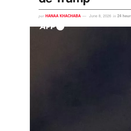
HANAA KHACHABA
June 8, 2026
24 heur
par
in