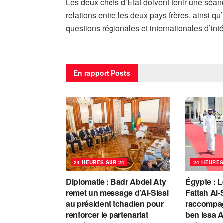
Les deux chefs d’État doivent tenir une séanc
relations entre les deux pays frères, ainsi q
questions régionales et internationales d’in
En rapport
Posts
24 HEURES SUR 24
24 HEURES
Diplomatie : Badr Abdel Aty
Égypte : L
remet un message d’Al-Sissi
Fattah Al-
au président tchadien pour
raccompag
renforcer le partenariat
ben Issa A