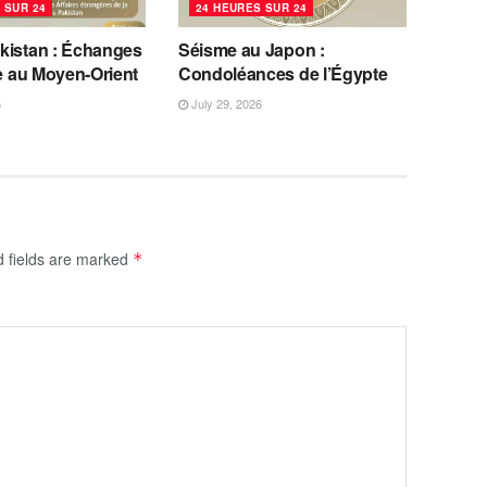
 SUR 24
24 HEURES SUR 24
kistan : Échanges
Séisme au Japon :
se au Moyen-Orient
Condoléances de l’Égypte
6
July 29, 2026
d fields are marked
*