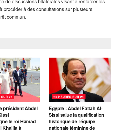
e de discussions bilatérales visant à renforcer les
u’à procéder à des consultations sur plusieurs
térêt commun.
 SUR 24
24 HEURES SUR 24
e président Abdel
Égypte : Abdel Fattah Al-
Sissi
Sissi salue la qualification
ne le roi Hamad
historique de l’équipe
l Khalifa à
nationale féminine de