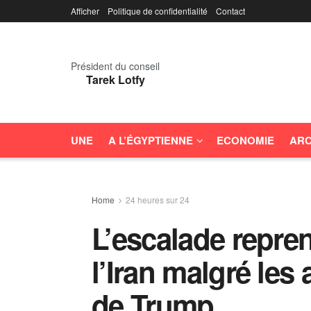
Afficher
Politique de confidentialité
Contact
Président du conseil
Tarek Lotfy
UNE
A L’ÉGYPTIENNE
ECONOMIE
ARC
Home
24 heures sur 24
L’escalade repren
l’Iran malgré les 
de Trump