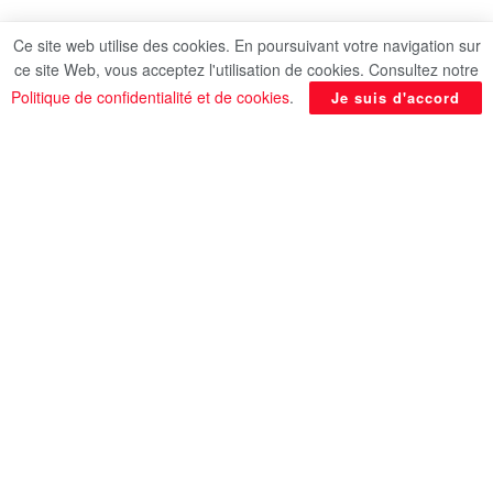
Une violente frappe israélienne a visé la localité
Ce site web utilise des cookies. En poursuivant votre navigation sur
de
Kfarramane
, dans la région de
Nabatieh
, au
ce site Web, vous acceptez l'utilisation de cookies. Consultez notre
sud du
Lebanon.
Politique de confidentialité et de cookies
.
Je suis d'accord
Source: AlQahera News.
En rapport
Posts