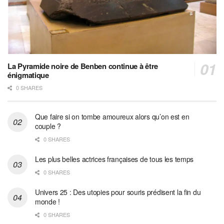
La Pyramide noire de Benben continue à être
énigmatique
0 SHARES
Que faire si on tombe amoureux alors qu’on est en
couple ?
0 SHARES
Les plus belles actrices françaises de tous les temps
0 SHARES
Univers 25 : Des utopies pour souris prédisent la fin du
monde !
0 SHARES