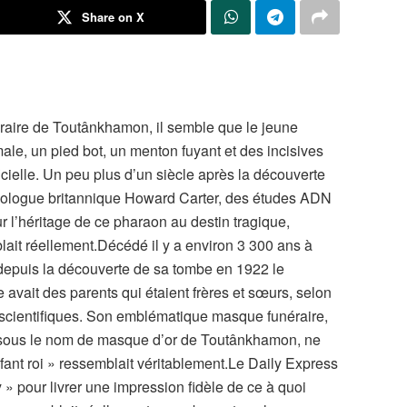
Share on X
éraire de Toutânkhamon, il semble que le jeune
ale, un pied bot, un menton fuyant et des incisives
icielle. Un peu plus d’un siècle après la découverte
éologue britannique Howard Carter, des études ADN
 l’héritage de ce pharaon au destin tragique,
blait réellement.Décédé il y a environ 3 300 ans à
 depuis la découverte de sa tombe en 1922 le
avait des parents qui étaient frères et sœurs, selon
 scientifiques. Son emblématique masque funéraire,
 sous le nom de masque d’or de Toutânkhamon, ne
fant roi » ressemblait véritablement.Le Daily Express
 » pour livrer une impression fidèle de ce à quoi