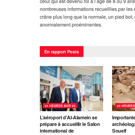
celui qui est devenu roi à l’âge de 8 ou 9 an
nombreuses informations recueillies par les e
crâne plus long que la normale, un pied bot,
anormalement proéminentes.
En rapport
Posts
24 HEURES SUR 24
24 HEURES
L’aéroport d’Al-Alamein se
Important
prépare à accueillir le Salon
archéolog
international de
Soueif