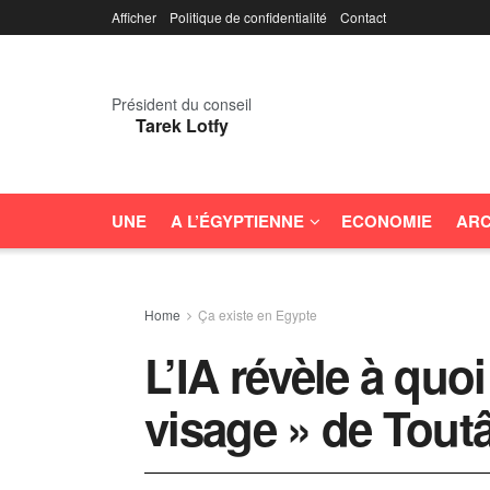
Afficher
Politique de confidentialité
Contact
Président du conseil
Tarek Lotfy
UNE
A L’ÉGYPTIENNE
ECONOMIE
ARC
Home
Ça existe en Egypte
L’IA révèle à quoi
visage » de Tou