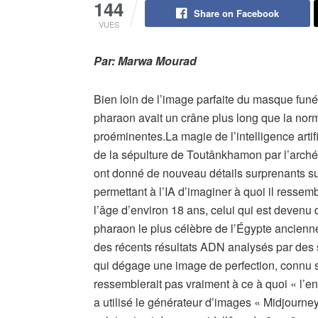
144
Share on Facebook
VUES
Par: Marwa Mourad
Bien loin de l’image parfaite du masque fun
pharaon avait un crâne plus long que la norm
proéminentes.La magie de l’intelligence artif
de la sépulture de Toutânkhamon par l’arch
ont donné de nouveau détails surprenants sur
permettant à l’IA d’imaginer à quoi il ressem
l’âge d’environ 18 ans, celui qui est devenu
pharaon le plus célèbre de l’Égypte ancienne 
des récents résultats ADN analysés par des
qui dégage une image de perfection, connu
ressemblerait pas vraiment à ce à quoi « l’en
a utilisé le générateur d’images « Midjourney