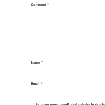
Comment
*
Name
*
Email
*
Save my name, email, and website in this b