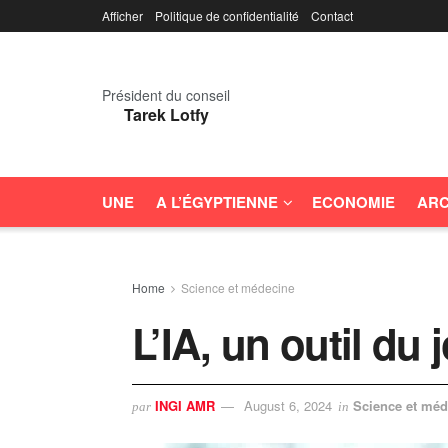
Afficher
Politique de confidentialité
Contact
Président du conseil
Tarek Lotfy
UNE
A L’ÉGYPTIENNE
ECONOMIE
ARC
Home
Science et médecine
L’IA, un outil du
INGI AMR
August 6, 2024
Science et méd
par
in