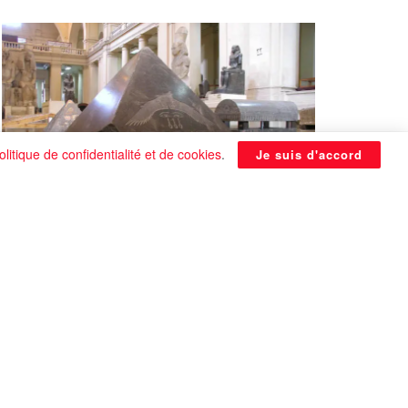
olitique de confidentialité et de cookies
.
Je suis d'accord
La Pyramide noire de Benben
continue à être énigmatique
0 SHARES
Que faire si on tombe amoureux alors qu’on
est en couple ?