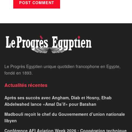
Home
24 heures sur 24
Tennis – Indian Wells :
Débuts solides pour
Sinner et Sabalenka
LE PROGRES STAFF
March 7, 2026
par