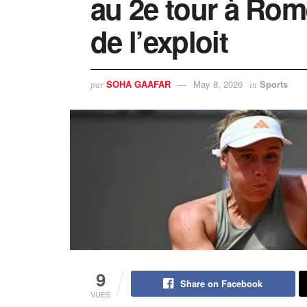
au 2e tour à Rom
de l’exploit
SOHA GAAFAR
May 8, 2026
Sports
par
in
9
Share on Facebook
VUES