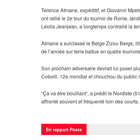
Terence Atmane, expéditif, et Giovanni Mpets
ont rallié le 2e tour du tournoi de Rome, tand
Léolia Jeanjean, a longtemps contrarié la ten
Atmane a surclassé le Belge Zizou Bergs, 39e
de l’année sur terre battue en quatre tournois
Son prochain adversaire devrait lui poser plus
Cobolli, 12e mondial et chouchou du public 
“Ça va être bouillant”, a prédit le Nordiste (5
affronté souvent et fréquenté loin des courts,
En rapport
Posts