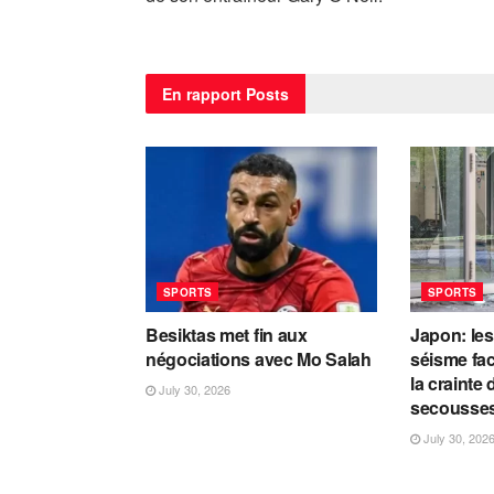
En rapport
Posts
SPORTS
SPORTS
Besiktas met fin aux
Japon: les
négociations avec Mo Salah
séisme fac
la crainte
July 30, 2026
secousse
July 30, 202