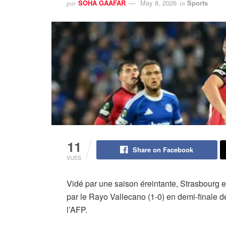
SOHA GAAFAR
May 8, 2026
Sports
par
in
11
Share on Facebook
VUES
Vidé par une saison éreintante, Strasbourg 
par le Rayo Vallecano (1-0) en demi-finale 
l’AFP.