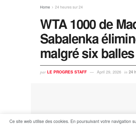
Home
24 heures sur 24
WTA 1000 de Madr
Sabalenka élimin
malgré six balle
LE PROGRES STAFF
April 29, 2026
24 
par
in
Ce site web utilise des cookies. En poursuivant votre navigation s