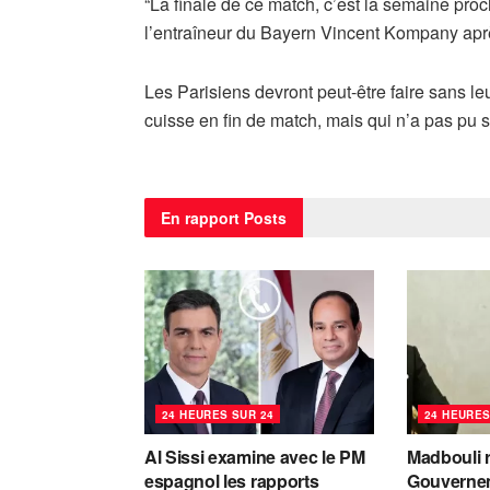
“La finale de ce match, c’est la semaine pro
l’entraîneur du Bayern Vincent Kompany apr
Les Parisiens devront peut-être faire sans le
cuisse en fin de match, mais qui n’a pas pu s
En rapport
Posts
24 HEURES SUR 24
24 HEURES
Al Sissi examine avec le PM
Madbouli r
espagnol les rapports
Gouvernem