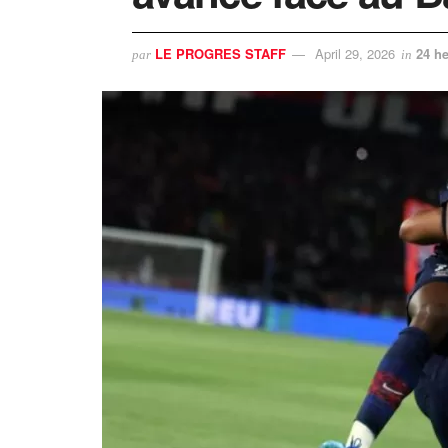
LE PROGRES STAFF
April 29, 2026
24 he
par
in