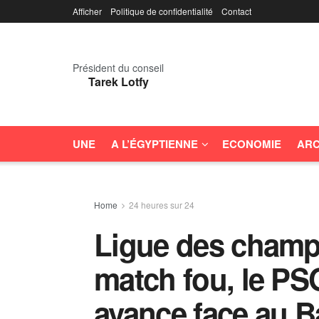
Afficher
Politique de confidentialité
Contact
Président du conseil
Tarek Lotfy
UNE
A L’ÉGYPTIENNE
ECONOMIE
ARC
Home
24 heures sur 24
Ligue des champ
match fou, le P
avance face au B