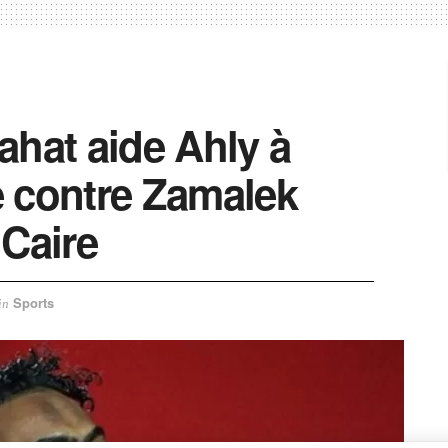
ahat aide Ahly à
re contre Zamalek
 Caire
Sports
in