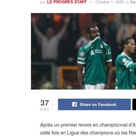
LE PROGRES STAFF
October 1, 2025
Sp
par
in
37
Share on Facebook
VUES
Après un premier revers en championnat d’A
cette fois en Ligue des champions où les Red