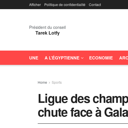
Afficher
Politique de confidentialité
Contact
Président du conseil
Tarek Lotfy
UNE
A L’ÉGYPTIENNE
ECONOMIE
ARC
Home
Sports
Ligue des champ
chute face à Gal