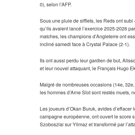
0), selon l’AFP.
Sous une pluie de sifflets, les Reds ont subi
qu’ils avaient lancé l’exercice 2025-2026 pa
matches, les champions d’Angleterre ont ess
incliné samedi face à Crystal Palace (2-1).
Ils ont aussi perdu leur gardien de but, Ali
et leur nouvel attaquant, le Français Hugo Eki
Malgré de nombreuses occasions (14e, 32e, 3
les hommes d’Arne Slot sont restés muets, ne 
Les joueurs d’Okan Buruk, avides d’effacer l
campagne européenne, ont ouvert le score sur
Szoboszlai sur Yilmaz et transformé par l’at