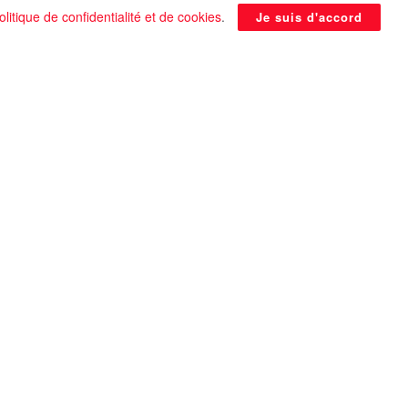
olitique de confidentialité et de cookies
.
Je suis d'accord
La Pyramide noire de Benben
continue à être énigmatique
0 SHARES
Que faire si on tombe amoureux alors qu’on
est en couple ?
0 SHARES
Les plus belles actrices françaises de tous les
temps
0 SHARES
Univers 25 : Des utopies pour souris prédisent
la fin du monde !