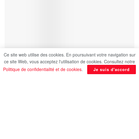
Ce site web utilise des cookies. En poursuivant votre navigation sur
ce site Web, vous acceptez l'utilisation de cookies. Consultez notre
Politique de confidentialité et de cookies
.
Je suis d'accord
Avec sa nouvelle capitaine Griedge Mbock,
l’équipe de France féminine de football a
idéalement lancé sa nouvelle ère en balayant la
Suisse (4-0) vendredi soir à Nancy, en Ligue des
nations.