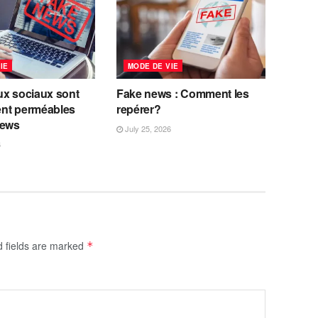
IE
MODE DE VIE
ux sociaux sont
Fake news : Comment les
nt perméables
repérer?
news
July 25, 2026
6
d fields are marked
*