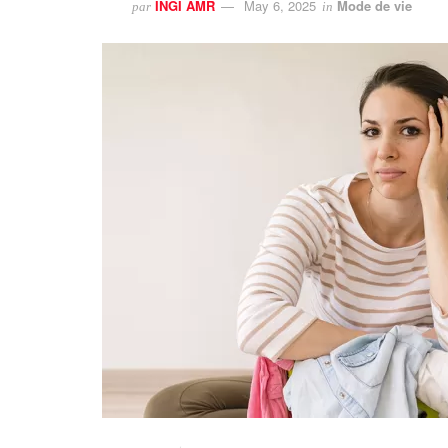
INGI AMR
May 6, 2025
Mode de vie
par
in