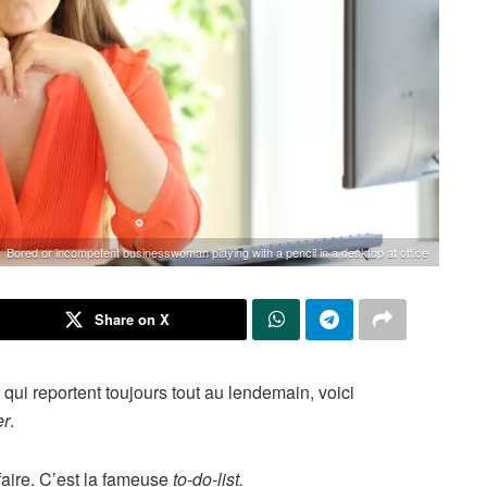
Bored or incompetent businesswoman playing with a pencil in a desktop at office
Share on X
 qui reportent toujours tout au lendemain, voici
er
.
 faire. C’est la fameuse
to-do-list.