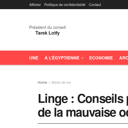
Afficher
Politique de confidentialité
Contact
Président du conseil
Tarek Lotfy
UNE
A L’ÉGYPTIENNE
ECONOMIE
ARC
Home
Mode de vie
Linge : Conseils
de la mauvaise o