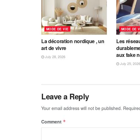
MODE DE VIE
MODE DE V
La décoration nordique , un
Les résea
art de vivre
durableme
aux fake 
July 28, 2026
July 25, 202
Leave a Reply
Your email address will not be published.
Require
Comment
*