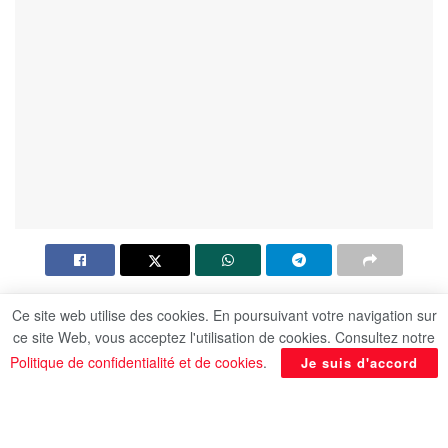
Dans la vague de chaleur à laquelle nous
Ce site web utilise des cookies. En poursuivant votre navigation sur
assistons ces jours-ci, les températures élevées
ce site Web, vous acceptez l'utilisation de cookies. Consultez notre
affectent certains groupes de personnes,
Politique de confidentialité et de cookies
.
Je suis d'accord
notamment les enfants. La chaleur peut nuire à
l’organisme des enfants, depuis des éruptions
cutanées gênantes jusqu’à des problèmes