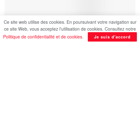
Ce site web utilise des cookies. En poursuivant votre navigation sur
ce site Web, vous acceptez l'utilisation de cookies. Consultez notre
Politique de confidentialité et de cookies
.
Je suis d'accord
Le Corps des Gardiens de la révolution
iranienne a annoncé avoir ciblé et détruit un
centre de satellites situé au sud de Tel-Aviv à
l’aide de drones.
Source AlQahera news.
En rapport
Posts