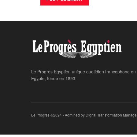
Home
24 heures sur 24
Coopération arch
Echange promette
la France
NEVINE AHMED
March 29, 2026
par
24 heures sur 24
,
Actualité Nationale
,
Archéolog
in