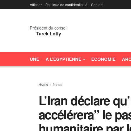
Afficher
Politique de confidentialité
Contact
Président du conseil
Tarek Lotfy
UNE
A L’ÉGYPTIENNE
ECONOMIE
ARC
Home
News
L’Iran déclare qu’i
accélérera” le pa
humanitaire par l