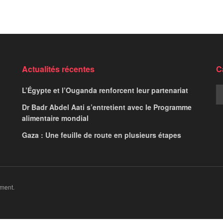
éologique :
ur entre l’Egypte et
ie
,
Diplomatie
,
National
,
News