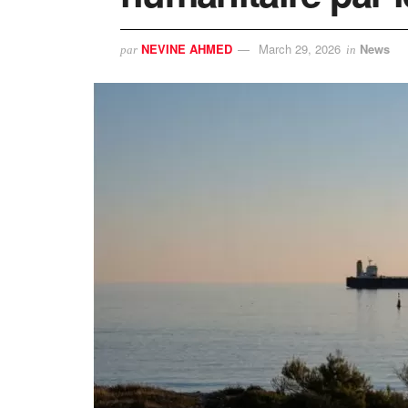
NEVINE AHMED
March 29, 2026
News
par
in