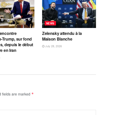
NEWS
rencontre
Zelensky attendu à la
-Trump, sur fond
Maison Blanche
s, depuis le début
July 28, 2026
re en Iran
6
d fields are marked
*