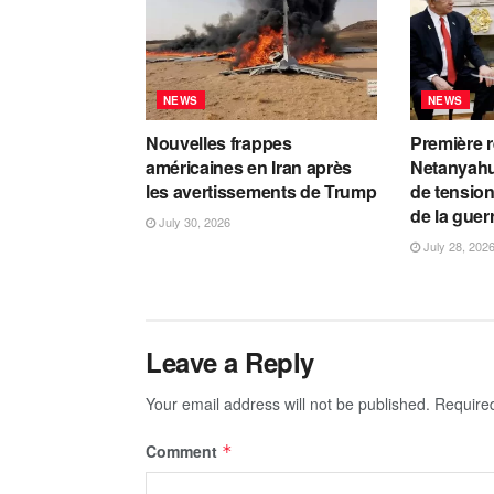
NEWS
NEWS
Nouvelles frappes
Première 
américaines en Iran après
Netanyahu
les avertissements de Trump
de tension
de la guer
July 30, 2026
July 28, 202
Leave a Reply
Your email address will not be published.
Require
Comment
*