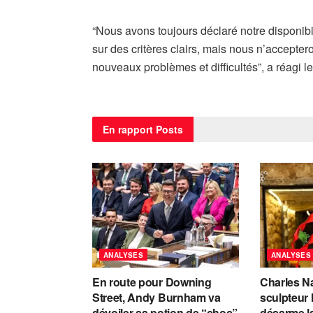
“Nous avons toujours déclaré notre disponibil
sur des critères clairs, mais nous n’accepte
nouveaux problèmes et difficultés”, a réagi 
En rapport
Posts
ANALYSES
ANALYSES
En route pour Downing
Charles Na
Street, Andy Burnham va
sculpteur 
dévoiler sa potion de “choc”
désarme la