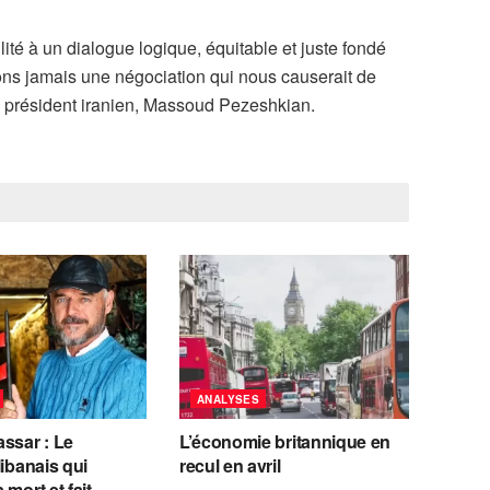
ité à un dialogue logique, équitable et juste fondé
rons jamais une négociation qui nous causerait de
le président iranien, Massoud Pezeshkian.
ANALYSES
ssar : Le
L’économie britannique en
libanais qui
recul en avril
 mort et fait