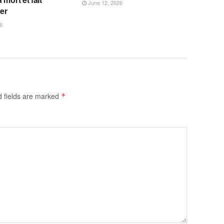
June 12, 2026
fer
6
d fields are marked
*