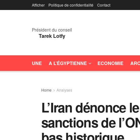
Afficher
Politique de confidentialité
Contact
Président du conseil
Tarek Lotfy
UNE
A L’ÉGYPTIENNE
ECONOMIE
ARC
Home
Analyses
L’Iran dénonce le
sanctions de l’ON
bas historique