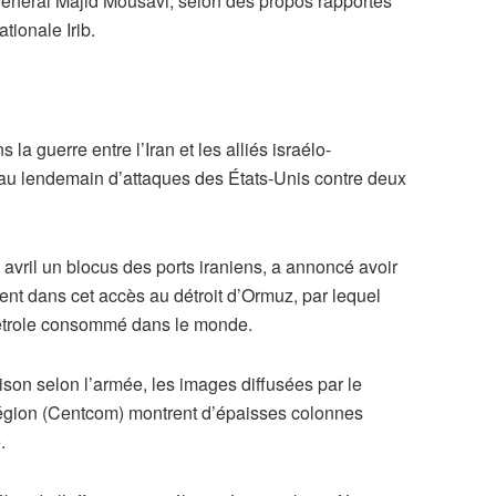
énéral Majid Mousavi, selon des propos rapportés
tionale Irib.
la guerre entre l’Iran et les alliés israélo-
au lendemain d’attaques des États-Unis contre deux
avril un blocus des ports iraniens, a annoncé avoir
ent dans cet accès au détroit d’Ormuz, par lequel
pétrole consommé dans le monde.
ison selon l’armée, les images diffusées par le
égion (Centcom) montrent d’épaisses colonnes
.