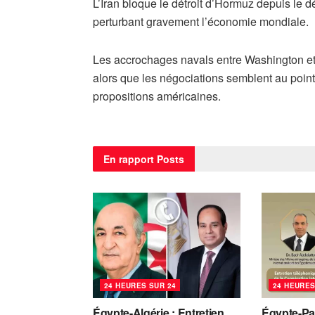
L’Iran bloque le détroit d’Hormuz depuis le dé
perturbant gravement l’économie mondiale.
Les accrochages navals entre Washington et 
alors que les négociations semblent au point
propositions américaines.
En rapport
Posts
24 HEURES SUR 24
24 HEURES
Égypte-Algérie : Entretien
Égypte-Pa