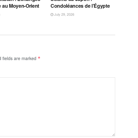
se au Moyen-Orient
Condoléances de l’Égypte
6
July 29, 2026
d fields are marked
*