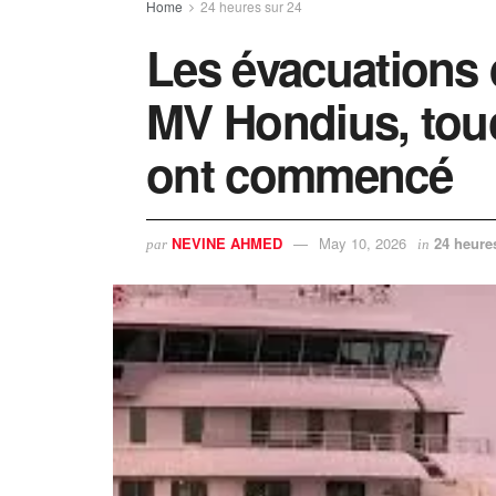
Home
24 heures sur 24
Les évacuations
MV Hondius, touc
ont commencé
NEVINE AHMED
May 10, 2026
24 heure
par
in