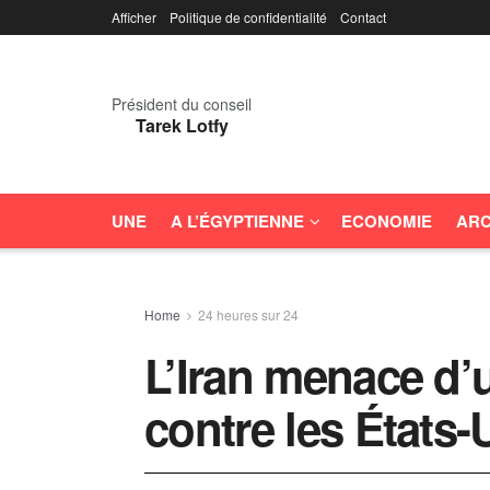
Afficher
Politique de confidentialité
Contact
Président du conseil
Tarek Lotfy
UNE
A L’ÉGYPTIENNE
ECONOMIE
ARC
Home
24 heures sur 24
L’Iran menace d’
contre les États