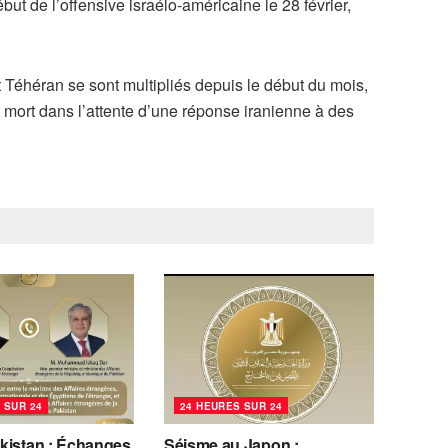
but de l’offensive israélo-américaine le 28 février,
Téhéran se sont multipliés depuis le début du mois,
 mort dans l’attente d’une réponse iranienne à des
 SUR 24
24 HEURES SUR 24
kistan : Échanges
Séisme au Japon :