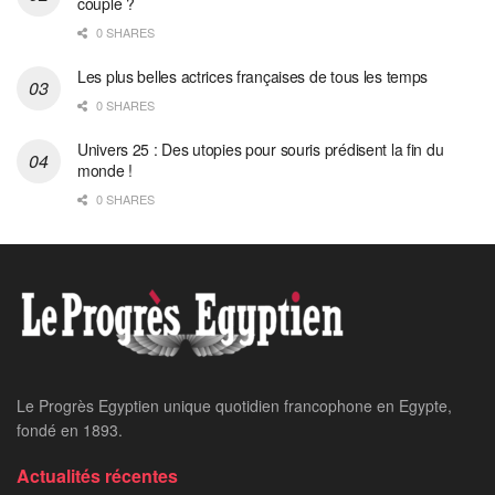
couple ?
0 SHARES
Les plus belles actrices françaises de tous les temps
0 SHARES
Univers 25 : Des utopies pour souris prédisent la fin du
monde !
0 SHARES
Home
24 heures sur 24
En Chine: Poutine
affiche une alliance
“inébranlable”