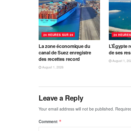
24 HEURES SUR 24
24 HEURES
La zone économique du
L’Égypte r
canal de Suez enregistre
de ses re
des recettes record
August 1, 20
August 1, 2026
Leave a Reply
Your email address will not be published.
Require
Comment
*