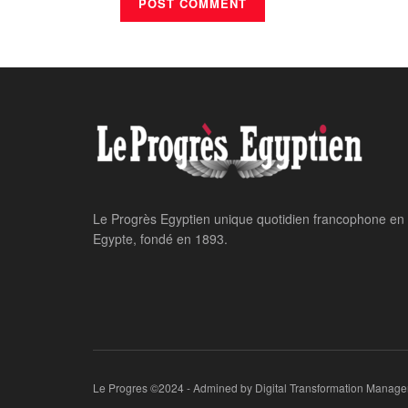
Le Progrès Egyptien unique quotidien francophone en
Egypte, fondé en 1893.
Le Progres ©2024 - Admined by Digital Transformation Manage