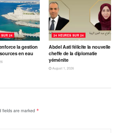
 SUR 24
24 HEURES SUR 24
enforce la gestion
Abdel Aati félicite la nouvelle
ssources en eau
cheffe de la diplomatie
yéménite
26
August 1, 2026
d fields are marked
*