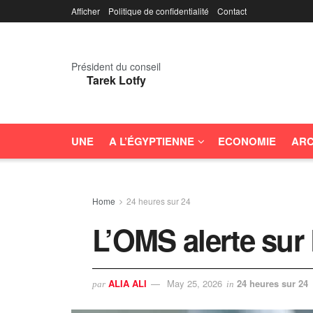
Afficher
Politique de confidentialité
Contact
Président du conseil
Tarek Lotfy
UNE
A L’ÉGYPTIENNE
ECONOMIE
ARC
Home
24 heures sur 24
L’OMS alerte sur
ALIA ALI
May 25, 2026
24 heures sur 24
par
in