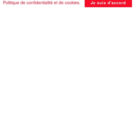
Source: AlQahera News
Politique de confidentialité et de cookies
.
Je suis d'accord
En rapport
Posts
24 HEURES SUR 24
« Ce qu’il reste d’hier » : L’art de réinventer
la mémoire à travers la couleur