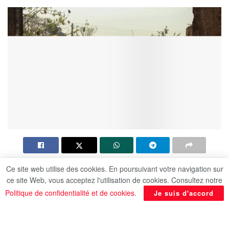
Ce site web utilise des cookies. En poursuivant votre navigation sur
Les incendies touchent également le Brésil. Le
ce site Web, vous acceptez l'utilisation de cookies. Consultez notre
gouvernement brésilien a annoncé dimanche
Politique de confidentialité et de cookies
.
Je suis d'accord
l’envoi d’avions militaires pour aider à combattre
les feux de brousse qui ravagent l’État de Sao
Paulo (sud-est), où plus de 40 villes sont en état