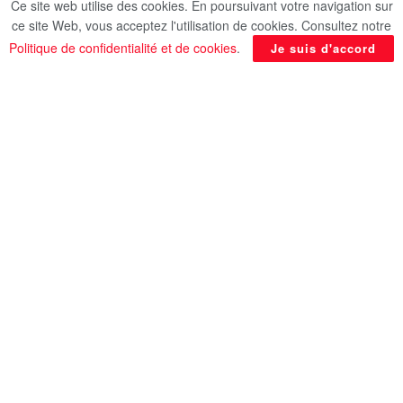
Ce site web utilise des cookies. En poursuivant votre navigation sur
ce site Web, vous acceptez l'utilisation de cookies. Consultez notre
Dans sa tombe, les archéologues ont découvert
Politique de confidentialité et de cookies
.
Je suis d'accord
des dizaines de boîtes de conservation
alimentaire conçues selon la forme de leur
contenu : une boîte en forme de canard contenait
par exemple un véritable canard momifié,
parfaitement conservé, destiné à accompagner le
jeune roi dans son voyage vers l’au-delà parmi
ses mets préférés.
Certains ont même présenté cette découverte
comme la « première lunch box de l’Histoire »,
une formule surtout utilisée pour attirer l’attention
sur la forme unique de ces coffrets en bois
recouverts d’une magnifique peinture blanche.
Une chose est sûre : l’artiste égyptien de
l’Antiquité faisait preuve d’une créativité