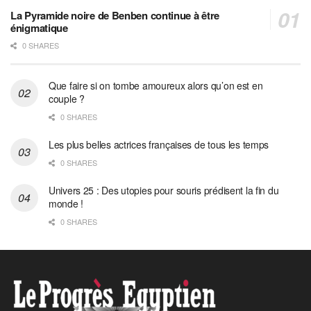
La Pyramide noire de Benben continue à être
énigmatique
0 SHARES
Que faire si on tombe amoureux alors qu’on est en
couple ?
0 SHARES
Les plus belles actrices françaises de tous les temps
0 SHARES
Univers 25 : Des utopies pour souris prédisent la fin du
monde !
0 SHARES