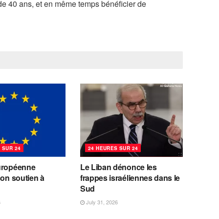
de 40 ans, et en même temps bénéficier de
 SUR 24
24 HEURES SUR 24
uropéenne
Le Liban dénonce les
son soutien à
frappes israéliennes dans le
Sud
6
July 31, 2026