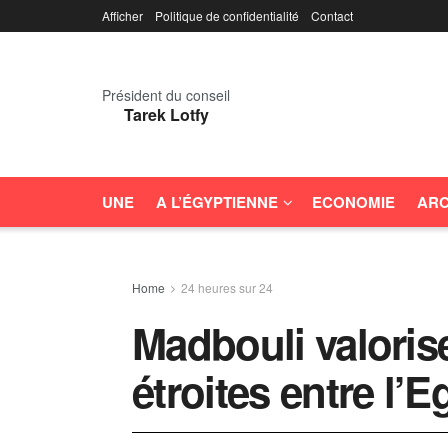
Afficher
Politique de confidentialité
Contact
Président du conseil
Tarek Lotfy
UNE
A L’ÉGYPTIENNE
ECONOMIE
ARC
Home
24 heures sur 24
Madbouli valorise
étroites entre l’