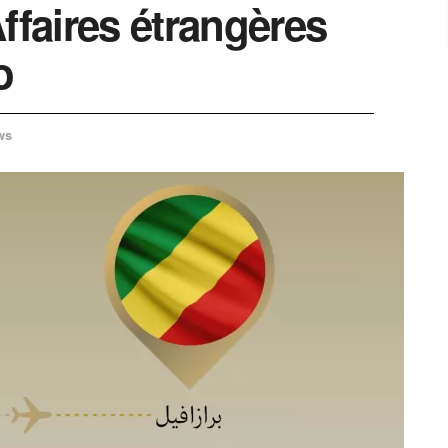
ffaires étrangères
o
ws