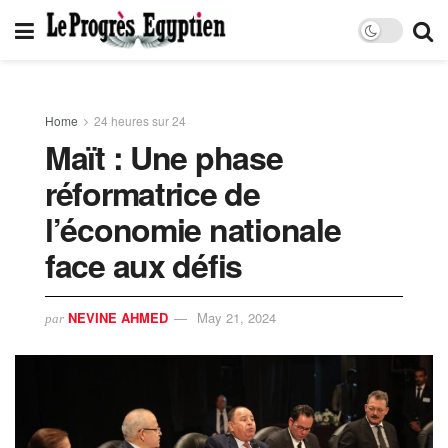
Home
24 heures sur 24
Maït : Une phase
réformatrice de
l’économie nationale
face aux défis
NEVINE AHMED
May 21, 2024
par