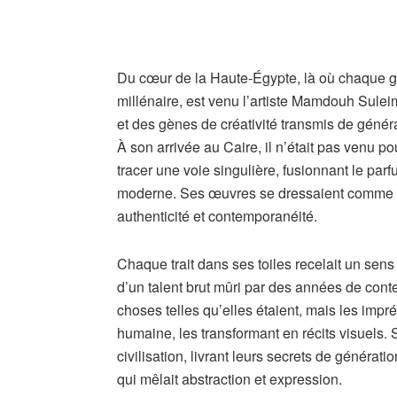
Du cœur de la Haute-Égypte, là où chaque gra
millénaire, est venu l’artiste Mamdouh Suleima
et des gènes de créativité transmis de génér
À son arrivée au Caire, il n’était pas venu pou
tracer une voie singulière, fusionnant le par
moderne. Ses œuvres se dressaient comme un
authenticité et contemporanéité.
Chaque trait dans ses toiles recelait un sens
d’un talent brut mûri par des années de conte
choses telles qu’elles étaient, mais les imp
humaine, les transformant en récits visuels. 
civilisation, livrant leurs secrets de générati
qui mêlait abstraction et expression.