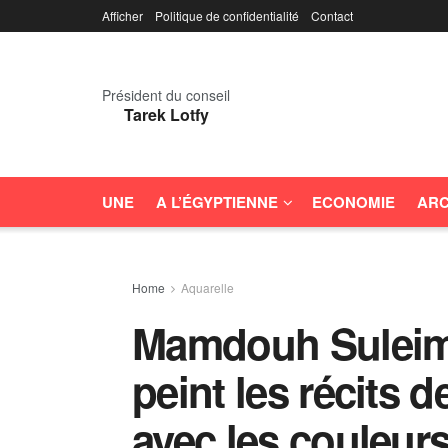
Afficher
Politique de confidentialité
Contact
Président du conseil
Tarek Lotfy
UNE
A L’ÉGYPTIENNE
ECONOMIE
ARC
Home
Aquarelle
Mamdouh Suleima
peint les récits 
avec les couleurs