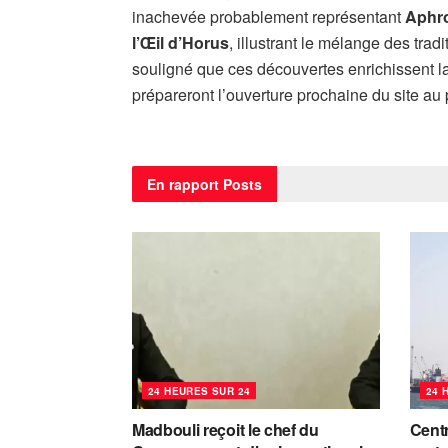
inachevée probablement représentant
Aphro
l’Œil d’Horus
, illustrant le mélange des tra
souligné que ces découvertes enrichissent la
prépareront l’ouverture prochaine du site au 
En rapport
Posts
24 HEURES SUR 24
24 
Madbouli reçoit le chef du
Centr