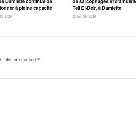
de Damiette continue de
de sarcophages et d’amulett
ionner à pleine capacité
Tell El-Deir, à Damiette
30, 2026
July 30, 2026
d fields are marked
*