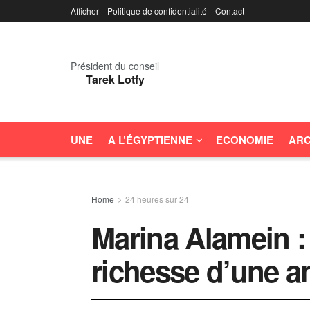
Afficher
Politique de confidentialité
Contact
Président du conseil
Tarek Lotfy
UNE
A L’ÉGYPTIENNE
ECONOMIE
ARC
Home
24 heures sur 24
Marina Alamein :
richesse d’une a