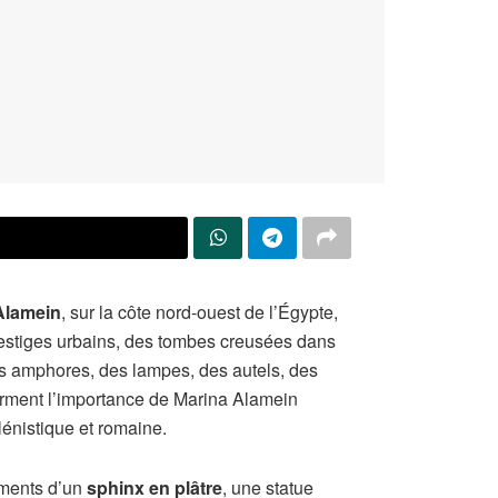
X
Alamein
, sur la côte nord-ouest de l’Égypte,
vestiges urbains, des tombes creusées dans
des amphores, des lampes, des autels, des
irment l’importance de Marina Alamein
énistique et romaine.
gments d’un
sphinx en plâtre
, une statue