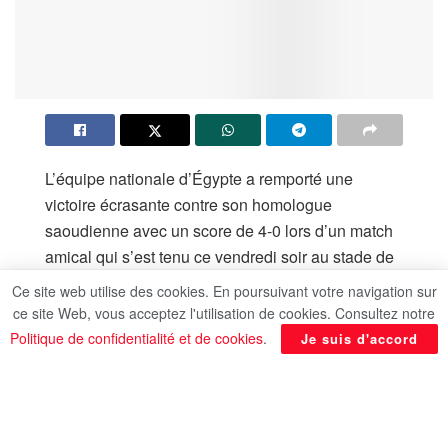
L’équipe nationale d’Égypte a remporté une
victoire écrasante contre son homologue
saoudienne avec un score de 4-0 lors d’un match
amical qui s’est tenu ce vendredi soir au stade de
l’Inmaa dans la ville de Djeddah, selon
Ce site web utilise des cookies. En poursuivant votre navigation sur
ysscores.com.
ce site Web, vous acceptez l'utilisation de cookies. Consultez notre
Politique de confidentialité et de cookies
.
Je suis d'accord
Les buts de l’équipe d’Égypte ont été marqués par
Islam Issa, Mahmoud Hassan Trezeguet, Zizo et
Omar Marmoush aux minutes 4, 16, 44 et 56.
Ce match amical s’inscrit dans le cadre des