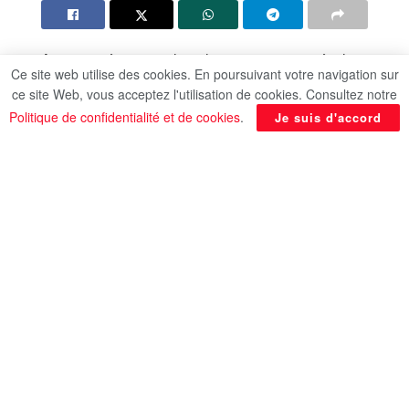
Avec une équipe titulaire largement remaniée, le
Ce site web utilise des cookies. En poursuivant votre navigation sur
Paris Saint-Germain a été tenu en échec à Lille (1-
ce site Web, vous acceptez l'utilisation de cookies. Consultez notre
1) dimanche lors de la septième journée de Ligue
Politique de confidentialité et de cookies
.
Je suis d'accord
1, mais conserve la tête avant la trêve
internationale, selon l’AFP.
Paris a été rejoint en fin de match après un but
d’Ethan Mbappé (85e), qui a répondu à un coup
franc somptueux de Nuno Mendes (66e), et n’a
qu’un point d’avance (16 contre 15) devant ses
poursuivants Marseille, Strasbourg et Lyon.
À l’inverse, Lille accuse du retard sur les places
européennes (7e, 11 pts), une semaine après son
deuxième revers de rang en championnat, contre
Lyon.