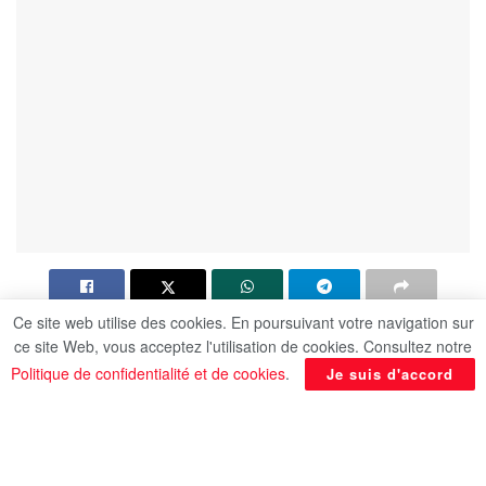
Ce site web utilise des cookies. En poursuivant votre navigation sur
Thomas Muller a disputé son dernier match de
ce site Web, vous acceptez l'utilisation de cookies. Consultez notre
Ligue des champions avec le Bayern Munich.
Politique de confidentialité et de cookies
.
Je suis d'accord
Peut-être même le dernier de l’élite du football de
clubs européen., selon
koha.net
.
Bayern Munich a été éliminé en quarts de finale