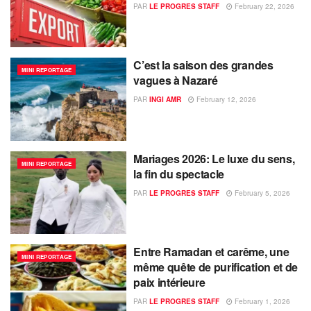
PAR
LE PROGRES STAFF
February 22, 2026
C’est la saison des grandes
MINI REPORTAGE
vagues à Nazaré
PAR
INGI AMR
February 12, 2026
Mariages 2026: Le luxe du sens,
MINI REPORTAGE
la fin du spectacle
PAR
LE PROGRES STAFF
February 5, 2026
Entre Ramadan et carême, une
MINI REPORTAGE
même quête de purification et de
paix intérieure
PAR
LE PROGRES STAFF
February 1, 2026