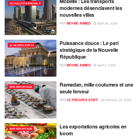
Mobilité : Les transports
ACTUALITÉ NATIONALE
modernes désenclavent les
nouvelles villes
PAR
NEVINE AHMED
April 26, 2026
Puissance douce : Le pari
24 HEURES SUR 24
stratégique de la Nouvelle
République
PAR
NEVINE AHMED
April 5, 2026
Ramadan, mille coutumes et une
MINI REPORTAGE
seule ferveur
PAR
LE PROGRES STAFF
February 26, 2026
Les exportations agricoles en
MINI REPORTAGE
boom